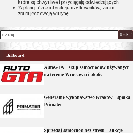
które są chwytliwe i przyciągają odwiedzających
Zaplanuj różne interakcje użytkowników, zanim
zbudujesz swoją witrynę
S
z
u
k
a
Billboard
j
:
AutoGTA – skup samochodów używanych
na terenie Wrocławia i okolic
Generalne wykonawstwo Kraków – spółka
Primater
Sprzedaj samochód bez stresu – aukcje