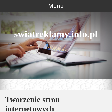
Skip
Menu
to
content
swiatreklamy.info.pl
Tworzenie stron
internetowych