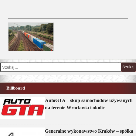
S
z
u
k
a
Billboard
j
:
AutoGTA – skup samochodów używanych
na terenie Wrocławia i okolic
Generalne wykonawstwo Kraków – spółka