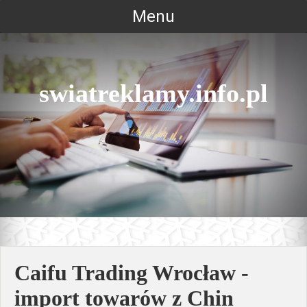
Skip
Menu
to
content
swiatreklamy.info.pl
Caifu Trading Wrocław -
import towarów z Chin